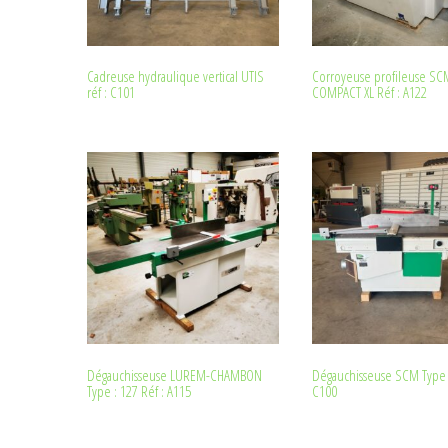
Cadreuse hydraulique vertical UTIS
Corroyeuse profileuse SC
réf : C101
COMPACT XL Réf : A122
Dégauchisseuse LUREM-CHAMBON
Dégauchisseuse SCM Type F
Type : 127 Réf : A115
C100