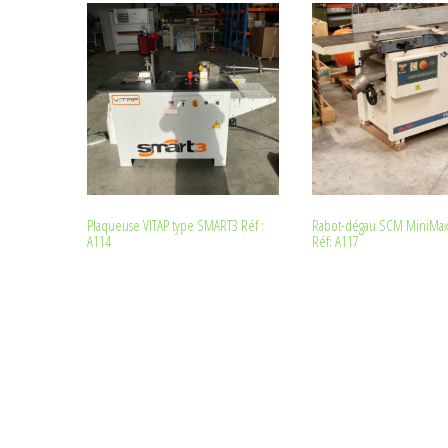
Plaqueuse VITAP type SMART3 Réf :
Rabot-dégau SCM MiniMax
A114
Réf: A117