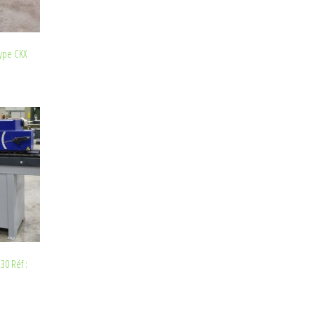
ype CKX
30 Réf :