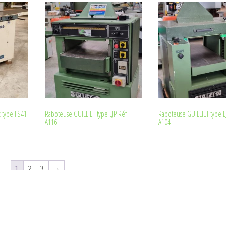
 type FS41
Raboteuse GUILLIET type LJP Réf :
Raboteuse GUILLIET type LJ
A116
A104
1
2
3
→