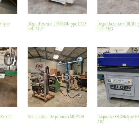
M Type
Dégauchisseuse CHAMBON type D123
Dégauchisseuse GUILLIET t
Réf : A107
Réf : A103
5L réf :
Manipulateur de panneau MOBYLIFT
Plaqueuse FELDER type G3
A101