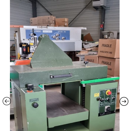
L
A
N
A
V
I
G
A
T
I
O
N