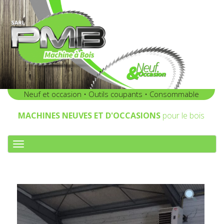
Neuf et occasion • Outils coupants • Consommable
MACHINES NEUVES ET D'OCCASIONS
pour le bois
A
F
F
I
C
H
E
R