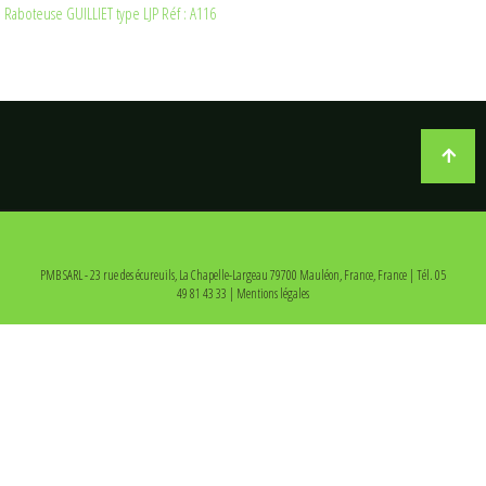
Raboteuse GUILLIET type LJP Réf : A116
PMB SARL - 23 rue des écureuils, La Chapelle-Largeau 79700 Mauléon, France, France | Tél. 05
49 81 43 33 | Mentions légales