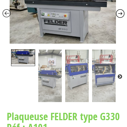
L
A
N
A
V
I
G
A
T
I
O
N
Plaqueuse FELDER type G330