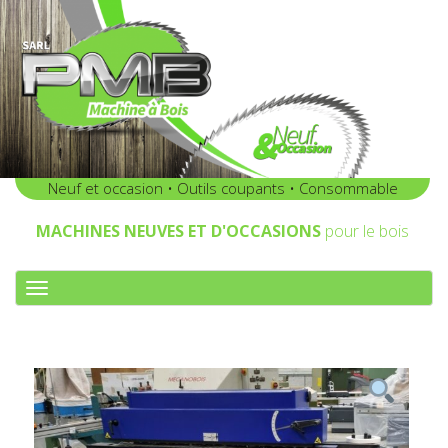
Neuf et occasion • Outils coupants • Consommable
MACHINES NEUVES ET D'OCCASIONS
pour le bois
A
F
F
I
C
H
E
R