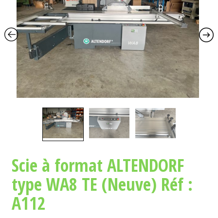
L
A
N
A
V
I
G
A
T
I
O
N
Scie à format ALTENDORF
type WA8 TE (Neuve) Réf :
A112