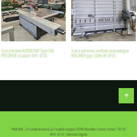
Scie à format ALTENDORF Type F45
Scie à panneau verticale automatique
PRODRIVE occasion Réf : B102
HOLZHER type 1260 réf: B103
PMB SARL - 23 rue des écureuils, La Chapelle-Largeau 79700 Mauléon, France, France | Tél. 05
49 81 43 33 | Mentions légales