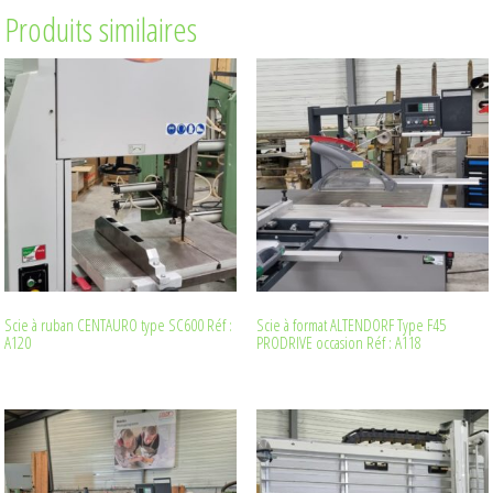
Produits similaires
Scie à ruban CENTAURO type SC600 Réf :
Scie à format ALTENDORF Type F45
A120
PRODRIVE occasion Réf : A118