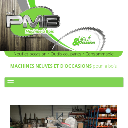
Neuf et occasion • Outils coupants • Consommable
MACHINES NEUVES ET D'OCCASIONS
pour le bois
A
F
F
I
C
H
E
R