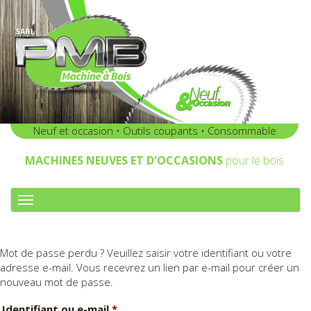
Neuf et occasion • Outils coupants • Consommable
MACHINES NEUVES ET D'OCCASIONS
pour le bois
A
F
F
I
Mot de passe perdu ? Veuillez saisir votre identifiant ou votre
C
adresse e-mail. Vous recevrez un lien par e-mail pour créer un
H
nouveau mot de passe.
E
R
Obligatoire
Identifiant ou e-mail
*